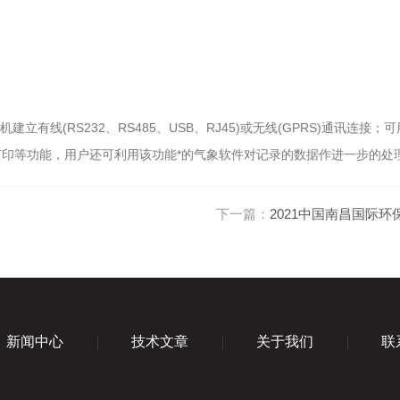
RS232、RS485、USB、RJ45)或无线(GPRS)通讯连接；
印等功能，用户还可利用该功能*的气象软件对记录的数据作进一步的处
下一篇：
2021中国南昌国际
新闻中心
技术文章
关于我们
联