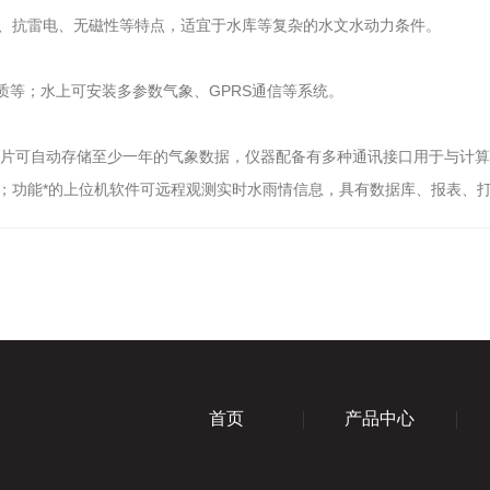
、抗雷电、无磁性等特点，适宜于水库等复杂的水文水动力条件。
质等；水上可安装多参数气象、GPRS通信等系统。
动存储至少一年的气象数据，仪器配备有多种通讯接口用于与计算机建立有线(
；功能*的上位机软件可远程观测实时水雨情信息，具有数据库、报表、打
首页
产品中心