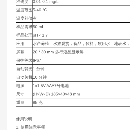
准确度
0.01-0.1 mg/L
温度范围
5-40 °C
温度补偿
有
样品需求
50 ml
样品处理
pH＜1.7
应用
水产养殖，水族观赏，食品，饮料，饮用水，地表水
屏幕
20 * 30 mm 多行液晶显示屏
保护等级
IP67
自动背光
1 分钟
自动关机
10 分钟
电源
1x1.5V AAA7号电池
尺寸
(H×W×D) 185×40×48 mm
重量
95 克
使用说明
1. 使用注意事项