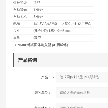
保护等级
IP67
自动背光
1 分钟
自动关机
5 分钟
电源
1x1.5V AAA电池，＞500 小时使用寿命
尺寸
(H×W×D) 185×40×48 mm
重量
95 克
（
PH30P
笔式固体刺入型 pH测试笔
）
产品咨询
产品：
您的单位：