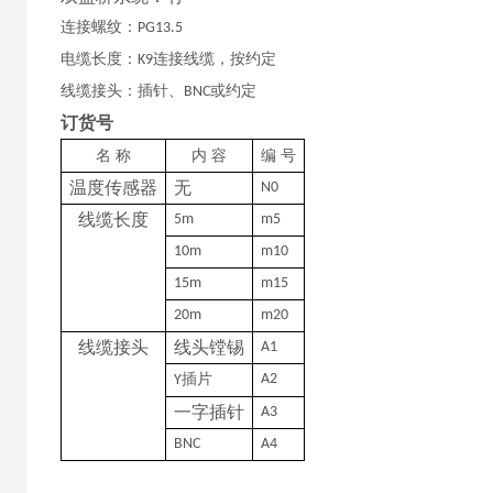
连接螺纹：
PG13.5
电缆长度：
连接线缆，按约定
K9
线缆接头：插针、
或约定
BNC
订货号
名
称
内
容
编
号
温度传感器
无
N0
线缆长度
5m
m5
10m
m10
15m
m15
20m
m20
线缆接头
线头镗锡
A1
插片
A2
Y
一字插针
A3
BNC
A4