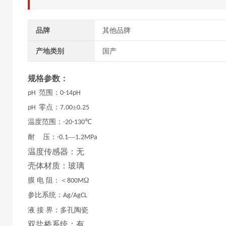
品牌
其他品牌
产地类别
国产
规格参数：
范围：
pH
0-14pH
零点：
±
pH
7.00
0.25
温度范围：
℃
-20-130
耐
压：
—
-0.1
1.2MPa
温度传感器：无
壳体材质：玻璃
膜
电
阻：＜
Ω
800M
参比系统：
Ag/AgCL
液
接
界：多孔陶瓷
双盐桥系统：有