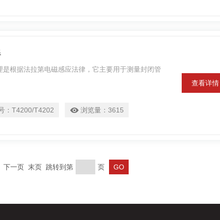
器
测量原理是根据法拉第电磁感应法律，它主要用于测量封闭管
查看详情
号：
T4200/T4202
浏览量：
3615
一页 下一页 末页 跳转到第
页