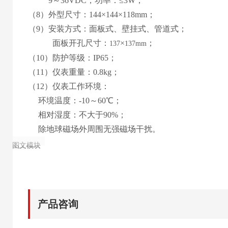
9
～
36
VDC，功率：≤
3
W；
（
8
）外型尺寸：
144
×
144
×1
18
mm；
（
9
）安装方式：
面板式
、
壁挂式、管道式
；
面板
开孔尺寸
：
×
；
137
137
mm
（
10
）
防护等级：IP65；
（1
1
）仪表重量：0.
8
kg；
（1
2
）仪表工作环境：
环境温度：-10～60℃；
相对湿度：不大于90%；
除地球磁场外周围无强磁场干扰
。
图文模块
图文模块
图文模块
图文模块
图文模块
图文模块
图文模块
图文模块
图文模块
产品咨询