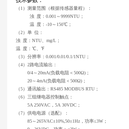
技术参数
：
（1）
测量范围
（
根据传感器量程
）
：
浊 度：
0
.001
～
9999
NTU；
温 度：-10
～
150℃；
（
2
）
单 位
：
浊 度：
NTU
、
mg/L；
温 度：℃、℉
（
3
）分辨率
：
0.
00
1
/0.01/0.1/1NTU
；
（
4
）
2路
电流输出：
0
/4
～
2
0mA(
负载电阻＜
50
0Ω
)；
20
～
4
mA(负载电阻＜
50
0Ω)；
（5）通讯输出：RS485 MODBUS RTU；
（
6
）
三
组继电器控制触点：
5
A 2
5
0VAC，
5
A
30
VDC；
（
7
）供电电源
（
选配
）
：
85
～
265
VAC±10%,50±1Hz，功率≤3W；