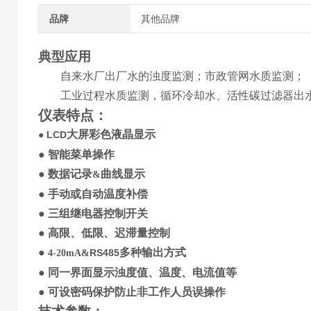
品牌
其他品牌
典型应用
自来水厂出厂水的浊度监测；市政管网水质监测；
工业过程水质监测，循环冷却水、活性碳过滤器出
仪表特点
：
大屏
彩色
液晶显示
LCD
●
●
智能菜单操作
●
数据记录
曲线显示
&
●
手动
或
自动温度补偿
●
三
组继电器控制开关
●
高限、低限、迟滞量控制
●
多种输出方式
RS485
4-20mA&
●
同一界面显示
浊度值
、
温度
、
电流值等
●
可设
密码保护防止非工作人员误操作