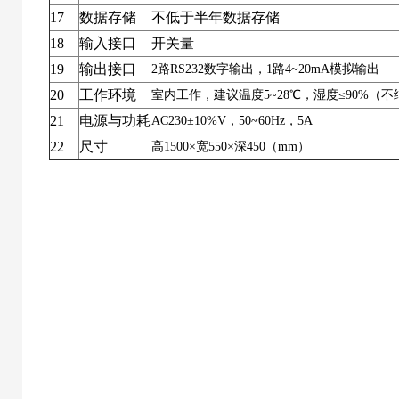
17
数据存储
不低于半年数据存储
18
输入接口
开关量
19
输出接口
2
路
RS232
数字输出，
1
路
4~20mA
模拟输出
20
工作环境
室内工作，建议温度
5~28
℃，湿度≤
90%
（不
21
电源与功耗
AC230
±
10%V
，
50~60Hz
，
5A
22
尺寸
高
1500
×宽
550
×深
450
（
mm
）