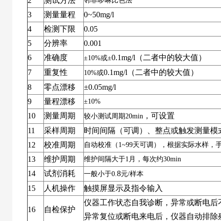
2
测试方法
邻菲啰啉比色法
3
测量量程
0~50mg/l
4
检测下限
0.05
5
分辨率
0.
00
1
6
准确度
0.1
mg/
l
（二者中的较大值）
±
10%
或±
7
重复性
0.1
mg/
l
（二者中的较大值）
10%
或
8
零点漂移
±
0.0
5mg/
l
9
量程漂移
±
10%
10
测量周期
，
可设置
较小测试周期
20min
11
采样周期
时间间隔（可调）、整点或触发测量模
12
校准周期
自动校准（
1~99
天可调），根据实际水样，
13
维护周期
维护间隔大于
1
月，每次约
30min
14
试剂消耗
8
一般小于
0.
元
/
样本
15
人机操作
触摸屏显示及指令输入
仪器工作状态自我诊断，异常或断电后
16
自检保护
异常复位或断电来电后，仪器自动排除