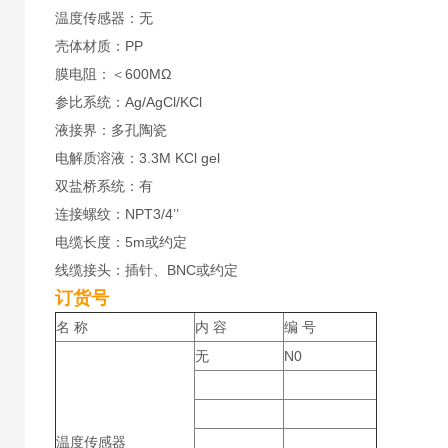
温度传感器：无
壳体材质：PP
膜电阻：＜600MΩ
参比系统：Ag/AgCl/KCl
液接界：多孔陶瓷
电解质溶液：3.3M KCl gel
双盐桥系统：有
连接螺纹：NPT3/4’’
电缆长度：5m或约定
线缆接头：插针、BNC或约定
订货号
名 称
内 容
编 号
无
N0
温度传感器