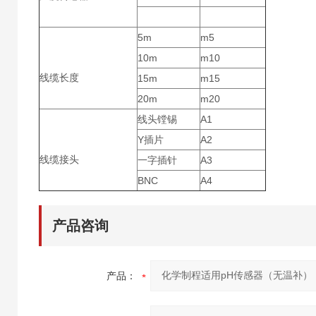
5m
m5
10m
m10
线缆长度
15m
m15
20m
m20
线头镗锡
A1
Y插片
A2
线缆接头
一字插针
A3
BNC
A4
产品咨询
产品：