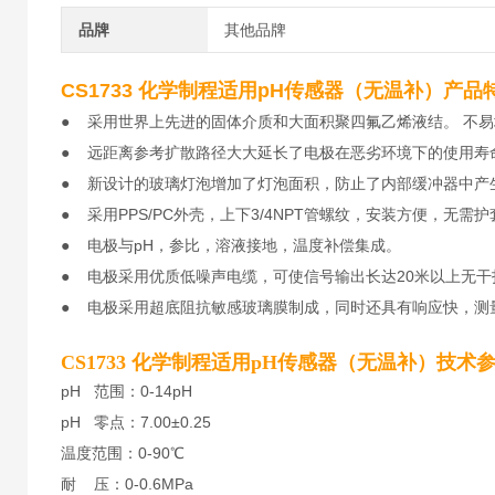
品牌
其他品牌
CS1733 化学制程适用pH传感器（无温补）产品
● 采用世界上先进的固体介质和大面积聚四氟乙烯液结。 不
● 远距离参考扩散路径大大延长了电极在恶劣环境下的使用寿
● 新设计的玻璃灯泡增加了灯泡面积，防止了内部缓冲器中产
● 采用PPS/PC外壳，上下3/4NPT管螺纹，安装方便，无需
● 电极与pH，参比，溶液接地，温度补偿集成。
● 电极采用优质低噪声电缆，可使信号输出长达20米以上无干
● 电极采用超底阻抗敏感玻璃膜制成，同时还具有响应快，测
CS1733 化学制程适用pH传感器（无温补）技术
pH 范围：0-14pH
pH 零点：7.00±0.25
温度范围：0-90℃
耐 压：0-0.6MPa