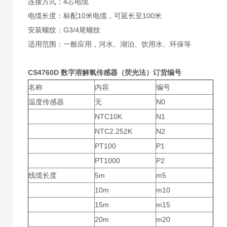
连接方式：4芯电缆
电缆长度：标配10米电缆，可延长至100米
安装螺纹：G3/4尾螺纹
适用范围：一般应用，河水、湖泊、饮用水、环保等
CS4760D 数字溶解氧传感器（荧光法）订货编号
名称
内容
编号
温度传感器
无
N0
NTC10K
N1
NTC2.252K
N2
PT100
P1
PT1000
P2
线缆长度
5m
m5
10m
m10
15m
m15
20m
m20