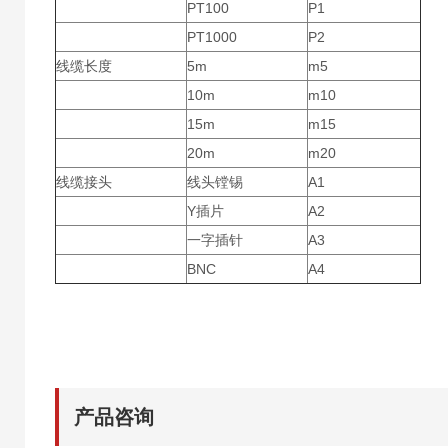
PT100
P1
PT1000
P2
线缆长度
5m
m5
10m
m10
15m
m15
20m
m20
线缆接头
线头镗锡
A1
Y插片
A2
一字插针
A3
BNC
A4
产品咨询