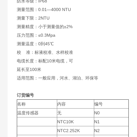
防水等级：IP68
测量范围：0.01—4000 NTU
测量下限：2NTU
测量精度：小于测量值的±2%
压力范围：≤0.3Mpa
测量温度：0到45℃
校 准：标液校准、水样校准
电缆长度：标配10米电缆，可
延长至100米
适用范围：一般应用，河水、湖泊、环保等
订货编号
名称
内容
编号
温度传感器
无
N0
NTC10K
N1
NTC2.252K
N2