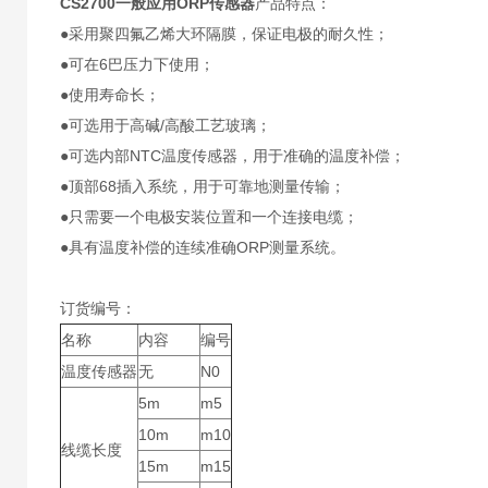
CS2700
一般应用ORP传感器
产品特点：
●采用聚四氟乙烯大环隔膜，保证电极的耐久性；
●可在6巴压力下使用；
●使用寿命长；
●可选用于高碱/高酸工艺玻璃；
●可选内部NTC温度传感器，用于准确的温度补偿；
●顶部68插入系统，用于可靠地测量传输；
●只需要一个电极安装位置和一个连接电缆；
●具有温度补偿的连续准确ORP测量系统。
订货编号：
名称
内容
编号
温度传感器
无
N0
5m
m5
10m
m10
线缆长度
15m
m15