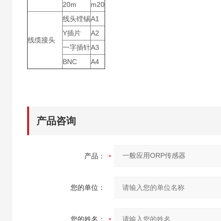
20m
m20
线头镗锡
A1
Y插片
A2
线缆接头
一字插针
A3
BNC
A4
产品咨询
产品：
您的单位：
您的姓名：