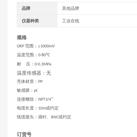
品牌
其他品牌
仪器种类
工业在线
规格
范围：±
ORP
1000mV
温度范围：
℃
0-80
耐
压：
0-0.3MPa
温度传感器：无
壳体材质：
PP
敏感膜：
pt
连接螺纹：
’’
NPT3/4
电缆长度：
或约定
10m
线缆接头：插针、
或约定
BNC
订货号