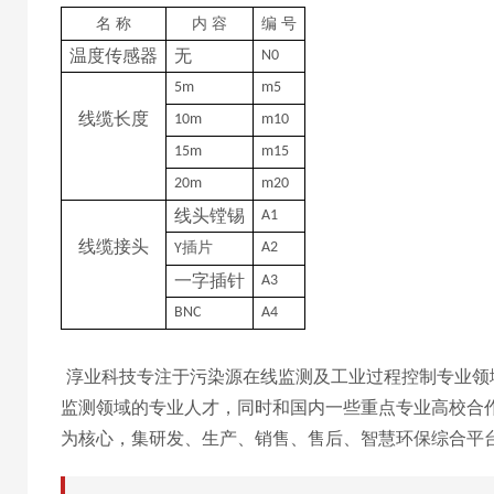
名
称
内
容
编
号
温度传感器
无
N0
5m
m5
线缆长度
10m
m10
15m
m15
20m
m20
线头镗锡
A1
线缆接头
插片
A2
Y
一字插针
A3
BNC
A4
淳业科技专注于污染源在线监测及工业过程控制专业领
监测领域的专业人才，同时和国内一些重点专业高校合
为核心，集研发、生产、销售、售后、智慧环保综
合平