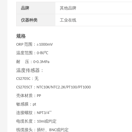
品牌
其他品牌
仪器种类
工业在线
规格
范围：±
ORP
1000mV
温度范围：
℃
0-80
耐
压：
0-0.3MPa
温度传感器：
：无
CS2705C
：
CS2705CT
NTC10K/NTC2.2K/PT100/PT1000
壳体材质：
PP
敏感膜：
pt
连接螺纹：
’’
NPT3/4
电缆长度：
或约定
10m
线缆接头：插针、
或约定
BNC