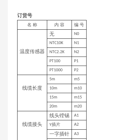
订货号
名
称
内
容
编
号
无
N0
NTC10K
N1
温度传感器
NTC2.2K
N2
PT100
P1
PT1000
P2
5m
m5
线缆长度
10m
m10
15m
m15
20m
m20
线头镗锡
A1
线缆接头
插片
A2
Y
一字插针
A3