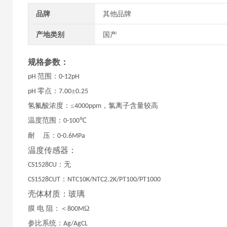
品牌
其他品牌
产地类别
国产
规格参数：
范围：
pH
0-12pH
零点：
±
pH
7.00
0.25
氢氟酸浓度：
≤
，氯离子含量较高
4000ppm
温度范围：
℃
0-100
耐
压：
0-0.6MPa
温度传感器：
：无
CS1528CU
：
CS1528CUT
NTC10K/NTC2.2K/PT100/PT1000
壳体材质：玻璃
膜
电
阻：＜
Ω
800M
参比系统：
Ag/AgCL