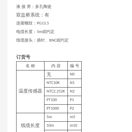
液
接
界：多孔陶瓷
双盐桥系统：有
连接螺纹：
PG13.5
电缆长度：
或约定
5m
线缆接头：插针、
或约定
BNC
订货号
名
称
内
容
编
号
无
N0
NTC10K
N1
温度传感器
NTC2.252K
N2
PT100
P1
PT1000
P2
5m
m5
线缆长度
10m
m10