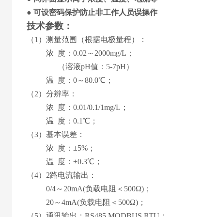
●
可设
密码保护防止非工作人员误操作
技术参数
：
（1）测量范围
（
根据电极量程
）
：
浓 度
：
0.02
～
2000mg/L
；
（溶液pH值：5-7pH）
温
度：
0
～
8
0.0℃；
（2）分辨率：
浓 度
：
0.01/0.1/1mg/L
；
温
度：0.1℃；
（3）基本误差：
浓 度
：
±5%
；
温
度：±0.
3
℃；
（
4
）
2路
电流输出：
0
/4
～
2
0mA
(
负载电阻＜
50
0Ω
)
；
20
～
4
mA
(
负载电阻＜
50
0Ω
)
；
（5）通讯输出：RS485 MODBUS RTU；