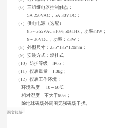
（
6
）
三
组继电器控制触点：
5
A 2
5
0VAC，
5
A
30
VD
C
；
（
7
）
供电电源
（
选配
）
：
85
～
265
VAC±10%,50±1Hz，功率≤3W；
9
～
36
VDC，功率：≤
3
W；
（
8
）外型尺寸：
235*185*120mm
；
（
9
）安装方式：
墙挂式
；
（
10
）
防护等级：IP65；
（1
1
）仪表重量：
1.0
kg；
（1
2
）仪表工作环境：
环境温度：-10～60℃；
相对湿度：不大于90%；
除地球磁场外周围无强磁场干扰
。
图文模块
图文模块
图文模块
图文模块
图文模块
图文模块
图文模块
图文模块
图文模块