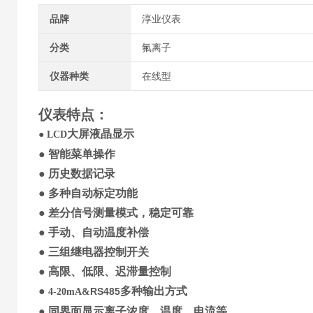
品牌
淳业仪表
分类
氟离子
仪器种类
在线型
仪表特点
：
大屏液晶显示
●
LCD
●
智能菜单操作
●
历史
数据记录
●
多种自动标定功能
●
差分信号
测量模式，稳定可靠
●
手动、自动温度补偿
●
三
组继电器控制开关
●
高限、低限、迟滞量控制
●
多种输出方式
RS485
4-20mA&
●
同界面显示
离子
浓度
、
温度
、
电流等