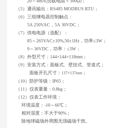
20
～
4
mA
(
负载电阻＜
50
0Ω
)
；
（5）通讯输出：RS485 MODBUS RTU；
（
6
）
三
组继电器控制触点：
5
A 2
5
0VAC，
5
A
30
VD
C
；
（
7
）
供电电源
（
选配
）
：
85
～
265
VAC±10%,50±1Hz，功率≤3W；
9
～
36
VDC，功率：≤
3
W；
（
8
）外型尺寸：
144
×
144
×1
18
mm；
（
9
）安装方式：
面板式
、
壁挂式、管道式
；
面板
开孔尺寸
：
×
；
137
137
mm
（
10
）
防护等级：IP65；
（1
1
）仪表重量：0.
8
kg；
（1
2
）仪表工作环境：
环境温度：-10～60℃；
相对湿度：不大于90%；
除地球磁场外周围无强磁场干扰
。