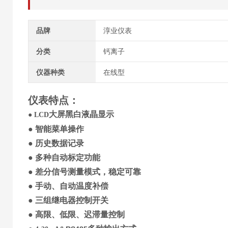
品牌
淳业仪表
分类
钙离子
仪器种类
在线型
仪表特点
：
大屏
黑白
液晶显示
●
LCD
●
智能菜单操作
●
历史
数据记录
●
多种自动标定功能
●
差分信号
测量模式，稳定可靠
●
手动、自动温度补偿
●
三
组继电器控制开关
●
高限、低限、迟滞量控制