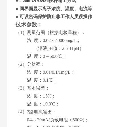
●
多种输出方式
RS485
4-20mA&
●
同界面显示
离子
浓度
、
温度
、
电流等
●
可设
密码保护防止非工作人员误操作
技术参数
：
（1）测量范围
（
根据电极量程
）
：
浓 度
：
0.02
～
40000mg/L
；
（溶液pH值：2.5-11pH）
温
度：
0
～
5
0.0℃；
（2）分辨率：
浓 度
：
0.01/0.1/1mg/L
；
温
度：0.1℃；
（3）基本误差：
浓 度
：
±5%
；
温
度：±0.
3
℃；
（
4
）
2路
电流输出：
0
/4
～
2
0mA
(
负载电阻＜
50
0Ω
)
；