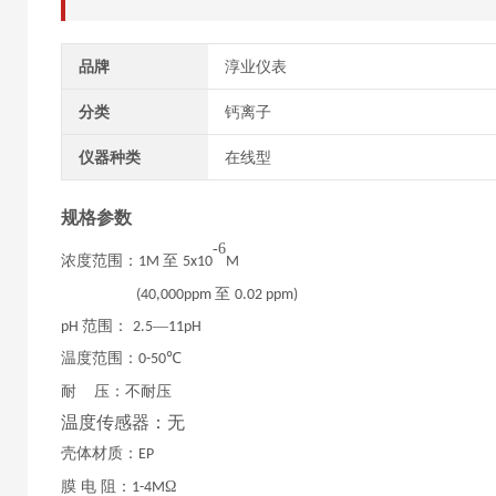
品牌
淳业仪表
分类
钙离子
仪器种类
在线型
规格参数
-6
浓度范围：
至
1M
5x10
M
至
(40,000ppm
0.02 ppm)
范围：
—
pH
2.5
11pH
温度范围：
℃
0-50
耐
压：不耐压
温度传感器：无
壳体材质：
EP
膜
电
阻：
Ω
1-4M