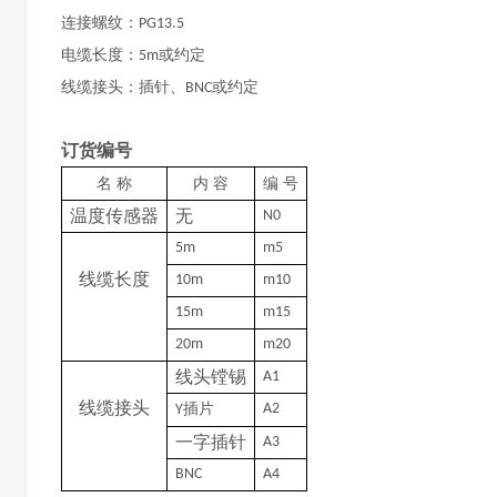
连接螺纹：
PG13.5
电缆长度：
或约定
5m
线缆接头：插针、
或约定
BNC
订货编号
名
称
内
容
编
号
温度传感器
无
N0
5m
m5
线缆长度
10m
m10
15m
m15
20m
m20
线头镗锡
A1
线缆接头
插片
A2
Y
一字插针
A3
BNC
A4