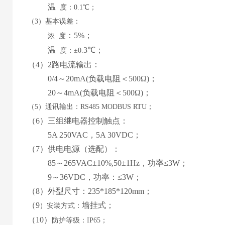
温
度：
0.1℃；
（
3）基本误差：
：
5%
；
浓
度
温
3
℃；
度：
±0.
（
4
）
2路
电流输出：
0
/4
～
2
0mA
(
负载电阻＜
50
0Ω
)
；
20
～
4
mA
(
负载电阻＜
50
0Ω
)
；
（
5）通讯输出：RS485 MODBUS RTU；
（
6
）
三
组继电器控制触点：
5
A 2
5
0VAC，
5
A
30
VD
C
；
（
7
）
供电电源
（
选配
）
：
85
～
265
VAC±10%,50±1Hz，功率≤3W；
9
～
36
VDC，功率：≤
3
W；
（
8
）外型尺寸：
235*185*120mm
；
（
9
墙挂式
；
）
安装方式：
（
10
）
防护等级：
IP65；