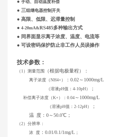
●
手动、自动温度补偿
●
三
组继电器控制开关
●
高限、低限、迟滞量控制
●
RS485
多种输出方式
4-20mA&
●
同界面显示
离子
浓度
、
温度
、
电流等
●
可设
密码保护防止非工作人员误操作
技术参数
：
（
根据电极量程
）
：
（
1）测量范围
：
0.02
～
1000mg/L
离子浓度（
NH4+）
；
（溶液
pH值：4-10pH）
～
1000mg/L
补偿离子浓度（
K+）：0.04
；
（溶液
pH值：2-12pH）
温
度：
0
～
5
0.0℃；
（
2）分辨率：
：
0.01/0.1/1mg/L
浓
度
；