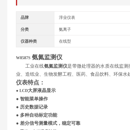
品牌
淳业仪表
分类
氨离子
仪器种类
在线型
氨氮
监测仪
W
8587S
工业在线
氨氮监测仪
是带微处理器的水质在线监测
业、造纸业、生物发酵工程、医药、食品饮料、环保水
仪表特点
：
大屏液晶显示
●
LCD
●
智能菜单操作
●
历史
数据记录
●
多种自动标定功能
●
差分信号
测量模式，稳定可靠