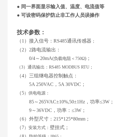
●
同一界面显示
输入值
、
温度
、
电流值等
●
可设
密码保护防止非工作人员误操作
技术参数
：
（1）
接入信号
：
RS485通讯传感器
；
（
2
）
2路
电流输出：
0
/4
～
2
0mA(
)；
负载电阻＜
750Ω
（
3）通讯输出：RS485 MODBUS RTU；
（
4
）
三
组继电器控制触点：
5
A 2
5
0VAC，
5
A
30
VDC；
（
5
）
供电电源：
85
～
265
VAC±10%,50±1Hz，功率≤3W；
9
～
36
VDC，功率：≤
3
W；
（
6
）外型尺寸：
215*125*80mm
；
（
7
壁挂式
；
）
安装方式：
（
8
）
防护等级：
IP65；