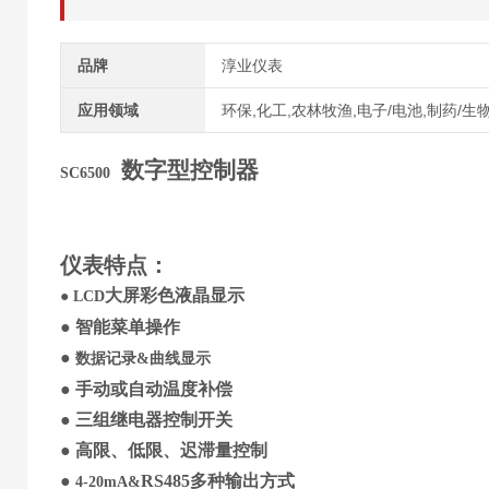
品牌
淳业仪表
应用领域
环保,化工,农林牧渔,电子/电池,制药/生
数字型控制器
SC6500
仪表特点
：
大屏
彩色
液晶显示
●
LCD
●
智能菜单操作
●
数据记录
&
曲线显示
●
手动
或
自动温度补偿
●
三
组继电器控制开关
●
高限、低限、迟滞量控制
●
RS485
多种输出方式
4-20mA&