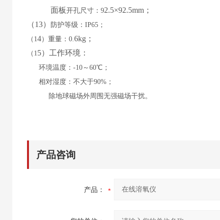
面板
2.5
×9
2.5
mm；
开孔尺寸：
9
（
13
）
防护等级：
IP65；
4
6
kg；
（
1
）重量：
0.
5
）工作环境：
（
1
环境温度：
-10～60℃；
相对湿度：不大于
90%；
除地球磁场外周围无强磁场干扰。
产品咨询
产品：