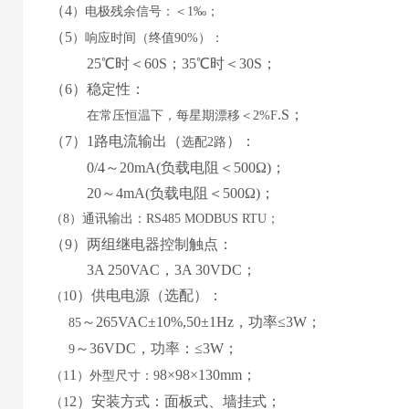
（
4
）电极残余信号：＜
1‰；
（
5
）响应时间（终值
90%）：
25℃时＜60S；35℃时＜30S；
（
6
）稳定性：
.
S；
在常压恒温下，每星期漂移＜
2%F
（
7
）
1路
电流输出
（
）
：
选配
2路
0
/4
～
2
0mA(
负载电阻＜
50
0Ω
)；
20
～
4
mA(负载电阻＜
50
0Ω)；
（
8）
通讯输出：
RS485 MODBUS RTU；
（
9
）两组继电器控制触点：
3
A 2
5
0VAC，
3
A
30
VDC；
0
）供电电源
（
选配
）
：
（
1
～
265
VAC±10%,50±1Hz，功率≤3W；
85
～
36
VDC，功率：≤
3
W；
9
1
8
×9
8
×130mm；
（
1
）外型尺寸：
9
2
）安装方式：
面板式
、
墙挂式
；
（
1