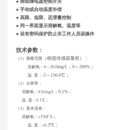
●
两组继电器控制开关
●
手动
或
自动温度补偿
●
高限、低限、迟滞量控制
●
同一界面显示溶解氧
、
温度
等
●
设有密码保护防止非工作人员误操作
技术参数
：
（
根据传感器量程
）
：
（
1）测量范围
0
.0mg/L；
0
～
200%；
溶解氧：
0～2
-5
～
15
0.0℃；
温
度：
（
2）分辨率：
0.1%；
溶解氧：
0.01mg/L；
温
度：
0.1℃；
（
3）基本误差：
1%
F
.
S；
溶解氧：
±
3
℃；
温
度：
±0.