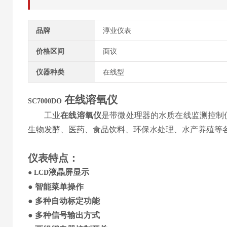
品牌
淳业仪表
价格区间
面议
仪器种类
在线型
在线
溶氧仪
S
C7000DO
工业
在线溶氧仪
是带微处理器的水质在线监测控制
生物发酵、医药、食品饮料、环保水处理、水产养殖等
仪表特点
：
液晶
屏
显示
●
LCD
●
智能菜单操作
●
多种自动标定功能
●
多种
信号输出方式