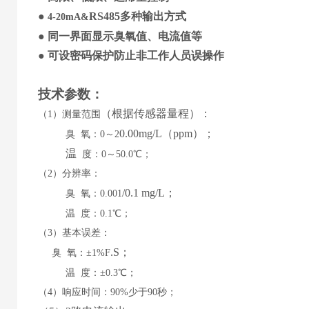
●
RS485
多种输出方式
4-20mA&
●
同一界面显示
臭氧值
、
电流值等
●
可设
密码保护防止非工作人员误操作
技术参数
：
（
根据传感器量程
）
：
（
1）测量范围
0
.00mg/L
（
ppm
）
；
臭
氧
：
0～2
温
度：
0～50.0℃；
（
2）分辨率：
/0.1
mg/L；
臭
氧
：
0.001
温
度：
0.1℃；
（
3）基本误差：
.
S；
臭
氧
：
±1%F
温
度：
±0.3℃；
（
4）响应时间：90%少于90秒；