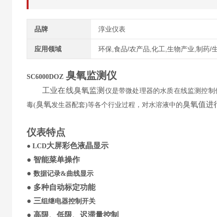
品牌
淳业仪表
应用领域
环保,食品/农产品,化工,生物产业,制药/
臭氧
监测
仪
S
C6000DOZ
工业在线
臭氧监测
仪是带微处理器的水质在线监测控制
臭氧
臭氧
值进
毒
(
发生器配套
)等各个行业过程，对水溶液中的
仪表特点
大屏
彩色
液晶显示
●
LCD
●
智能菜单操作
●
数据记录
&
曲线显示
●
多种自动标定功能
●
三
组继电器控制开关
●
高限、低限、迟滞量控制