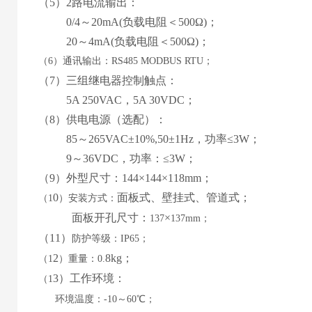
（
5
）
2路
电流输出：
0
/4
～
2
0mA
(
负载电阻＜
50
0Ω
)
；
20
～
4
mA
(
负载电阻＜
50
0Ω
)
；
（
6）通讯输出：RS485 MODBUS RTU；
（
7
）
三
组继电器控制触点：
5
A 2
5
0VAC，
5
A
30
VD
C
；
（
8
）供电电源
（
选配
）
：
85
～
265
VAC±10%,50±1Hz，功率≤3W；
9
～
36
VDC，功率：≤
3
W；
（
9
）外型尺寸：
144
×
144
×1
18
mm；
0
面板式
、
壁挂式、管道式
；
（
1
）
安装方式：
面板
开孔尺寸
：
×
137
137
mm
；
（
11
）
防护等级：
IP65；
2
8
kg；
（
1
）重量：
0.
3
）工作环境：
（
1
环境温度：
-10～60℃；