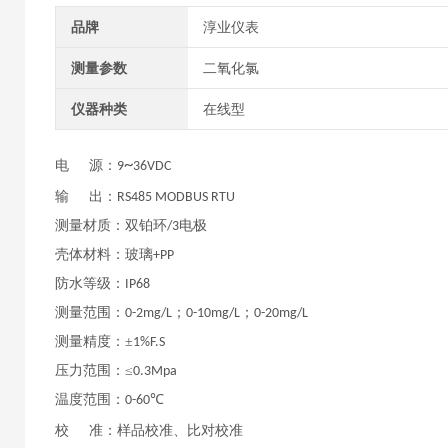
品牌
淳业仪表
测量参数
二氧化氯
仪器种类
在线型
~
电
源：
9
36VDC
输
出：
RS485 MODBUS RTU
测量材质：双铂环
电极
/3
壳体材料：玻璃
+PP
防水等级：
IP68
测量范围：
；
；
0-2mg/L
0-10mg/L
0-20mg/L
测量精度：
±
1%F.S
压力范围：
≤
0.3Mpa
温度范围：
℃
0-60
校
准：样品校准、比对校准