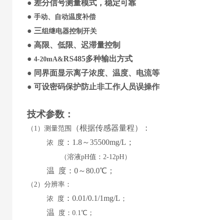
●
差分信号
测量模式，稳定可靠
●
手动、自动温度补偿
●
三
组继电器控制开关
●
高限、低限、迟滞量控制
●
RS485
多种输出方式
4-20mA&
●
同界面显示
离子
浓度
、
温度
、
电流等
●
可设
密码保护防止非工作人员误操作
技术参数
：
（
根据传感器量程
）
：
（
1）测量范围
：
1.8
～
35500mg/L
；
浓
度
（溶液
pH值：2-12pH）
温
度：
0
～
8
0.0℃；
（
2）分辨率：
：
0.01/0.1/1mg/L
浓
度
；
温
度：
0.1℃；