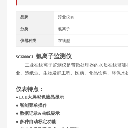
品牌
淳业仪表
分类
氯离子
仪器种类
在线型
氯离子
监测仪
S
C6000CL
工业在线
离子监测仪
是带微处理器的水质在线监测
业、造纸业、生物发酵工程、医药、食品饮料、环保水
仪表特点
：
大屏
彩色
液晶显示
●
LCD
●
智能菜单操作
●
数据记录
曲线显示
&
●
多种自动标定功能