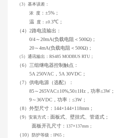
（
3）基本误差：
：
±5%
；
浓
度
温
3
℃；
度：
±0.
（
4
）
2路
电流输出：
0
/4
～
2
0mA
(
负载电阻＜
50
0Ω
)
；
20
～
4
mA
(
负载电阻＜
50
0Ω
)
；
（
5）通讯输出：RS485 MODBUS RTU；
（
6
）
三
组继电器控制触点：
5
A 2
5
0VAC，
5
A
30
VD
C
；
（
7
）
供电电源
（
选配
）
：
85
～
265
VAC±10%,50±1Hz，功率≤3W；
9
～
36
VDC，功率：≤
3
W；
（
8
）外型尺寸：
144
×
144
×1
18
mm；
（
9
面板式
、
壁挂式、管道式
；
）
安装方式：
面板
开孔尺寸
：
×
137
137
mm
；
（
10
）
防护等级：
IP65；