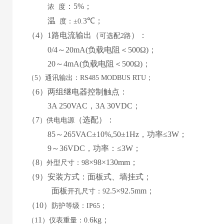
：
5%
；
浓
度
温
3
℃；
度：
±0.
（
4
）
1路
电流输出
（
）
：
可选配
2路
0
/4
～
2
0mA
(
负载电阻＜
50
0Ω
)
；
20
～
4
mA
(
负载电阻＜
50
0Ω
)
；
（
5）通讯输出：RS485 MODBUS RTU；
（
6
）两组继电器控制触点：
3
A 2
50
VAC，
3
A
30
VDC；
（
7
（
选配
）
：
）
供电电源
85
～
265
VAC±10%,50±1Hz，功率≤3W；
9
～
36
VDC，功率：≤
3
W；
（
8
8
×9
8
×130mm；
）外型尺寸：
9
（
9
）安装方式：
面板式
、
墙挂式
；
面板
2.5
×9
2.5
mm；
开孔尺寸：
9
（
10
）
防护等级：
IP65；
1
6
kg；
（
1
）仪表重量：
0.