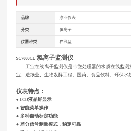
品牌
淳业仪表
分类
氯离子
仪器种类
在线型
氯离子
监测仪
S
C7000CL
工业在线
离子监测仪
是带微处理器的水质在线监测
业、造纸业、生物发酵工程、医药、食品饮料、环保水
仪表特点
：
液晶
屏
显示
●
LCD
●
智能菜单操作
●
多种自动标定功能
●
差分信号
测量模式，稳定可靠