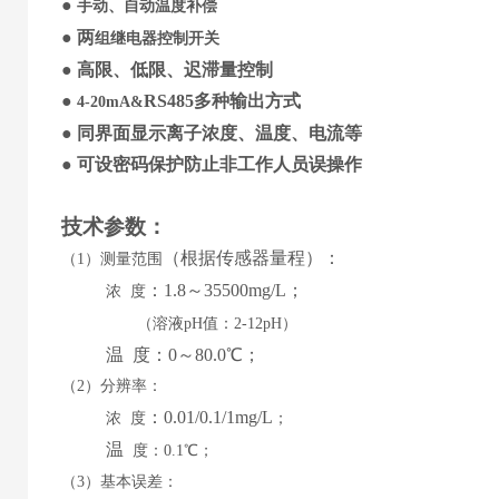
●
手动、自动温度补偿
●
两
组继电器控制开关
●
高限、低限、迟滞量控制
●
RS485
多种输出方式
4-20mA&
●
同界面显示
离子
浓度
、
温度
、
电流等
●
可设
密码保护防止非工作人员误操作
技术参数
：
（
根据传感器量程
）
：
（
1）测量范围
：
1.8
～
35500mg/L
；
浓
度
（溶液
pH值：2-12pH）
温
度：
0
～
8
0.0℃；
（
2）分辨率：
：
0.01/0.1/1mg/L
浓
度
；
温
度：
0.1℃；
（
3）基本误差：