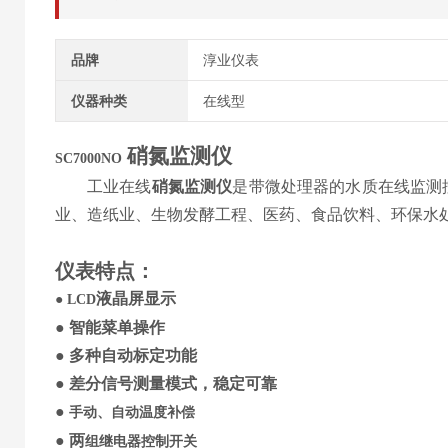
品牌
淳业仪表
仪器种类
在线型
硝氮
监测仪
S
C7000NO
工业在线
硝氮监测仪
是带微处理器的水质在线监测
业、造纸业、生物发酵工程、医药、食品饮料、环保水
仪表特点
：
液晶
屏
显示
●
LCD
●
智能菜单操作
●
多种自动标定功能
●
差分信号
测量模式，稳定可靠
●
手动、自动温度补偿
●
两
组继电器控制开关