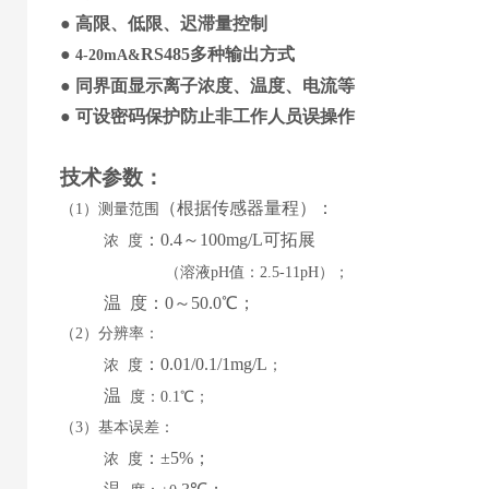
●
高限、低限、迟滞量控制
●
RS485
多种输出方式
4-20mA&
●
同界面显示
离子
浓度
、
温度
、
电流等
●
可设
密码保护防止非工作人员误操作
技术参数
：
（
根据传感器量程
）
：
（
1）测量范围
：
0.4
～
100mg/L可拓展
浓
度
（溶液
pH值：2.5-11pH）
；
温
度：
0
～
5
0.0℃；
（
2）分辨率：
：
0.01/0.1/1mg/L
浓
度
；
温
度：
0.1℃；
（
3）基本误差：
：
±
5%
；
浓
度