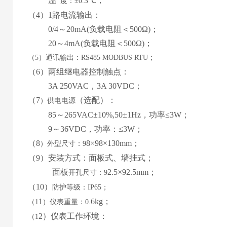
温
3
℃；
度：
±0.
（
4
）
1路
电流输出：
0
/4
～
2
0mA
(
负载电阻＜
50
0Ω
)
；
20
～
4
mA
(
负载电阻＜
50
0Ω
)
；
（
5）通讯输出：RS485 MODBUS RTU；
（
6
）两组继电器控制触点：
3
A 2
50
VAC，
3
A
30
VDC；
（
7
（
选配
）
：
）
供电电源
85
～
265
VAC±10%,50±1Hz，功率≤3W；
9
～
36
VDC，功率：≤
3
W；
（
8
8
×9
8
×130mm；
）外型尺寸：
9
（
9
）安装方式：
面板式
、
墙挂式
；
面板
2.5
×9
2.5
mm；
开孔尺寸：
9
（
10
）
防护等级：
IP65；
1
6
kg；
（
1
）仪表重量：
0.
2
）仪表工作环境：
（
1