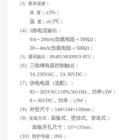
（
3）基本误差：
：
±5%
；
浓
度
温
3
℃；
度：
±0.
（
4
）
2路
电流输出：
0
/4
～
2
0mA
(
负载电阻＜
50
0Ω
)
；
20
～
4
mA
(
负载电阻＜
50
0Ω
)
；
（
5）通讯输出：RS485 MODBUS RTU；
（
6
）
三
组继电器控制触点：
5
A 2
5
0VAC，
5
A
30
VD
C
；
（
7
）
供电电源
（
选配
）
：
85
～
265
VAC±10%,50±1Hz，功率≤3W；
9
～
36
VDC，功率：≤
3
W；
（
8
）外型尺寸：
144
×
144
×1
18
mm；
（
9
面板式
、
壁挂式、管道式
；
）
安装方式：
面板
开孔尺寸
：
×
137
137
mm
；
（
10
）
防护等级：
IP65；