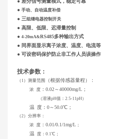
●
差分信号
测量模式，稳定可靠
●
手动、自动温度补偿
●
三
组继电器控制开关
●
高限、低限、迟滞量控制
●
RS485
多种输出方式
4-20mA&
●
同界面显示
离子
浓度
、
温度
、
电流等
●
可设
密码保护防止非工作人员误操作
技术参数
：
（
根据传感器量程
）
：
（
1）测量范围
：
0.02
～
40000mg/L
；
浓
度
（溶液
pH值：2.5-11pH）
温
度：
0
～
5
0.0℃；
（
2）分辨率：
：
0.01/0.1/1mg/L
浓
度
；
温
度：
0.1℃；