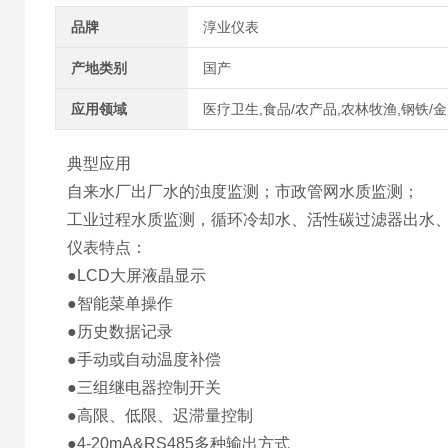
品牌
淳业仪表
产地类别
国产
应用领域
医疗卫生,食品/农产品,农林牧渔,钢铁/金
典型应用
自来水厂出厂水的浊度监测；市政管网水质监测；
工业过程水质监测，循环冷却水、活性碳过滤器出水
仪表特点：
●LCD大屏液晶显示
●智能菜单操作
●历史数据记录
●手动或自动温度补偿
●三组继电器控制开关
●高限、低限、迟滞量控制
●4-20mA&RS485多种输出方式