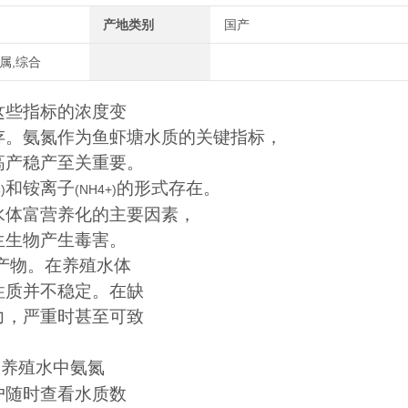
产地类别
国产
属,综合
这些指标的浓度变
存。氨氮作为鱼虾塘水质的关键指标，
高产稳产至关重要。
和铵离子
的形式存在。
)
(NH4+)
水体富营养化的主要因素，
生生物产生毒害。
产物。在养殖水体
性质并不稳定。在缺
力，严重时甚至可致
测养殖水中氨氮
户随时查看水质数