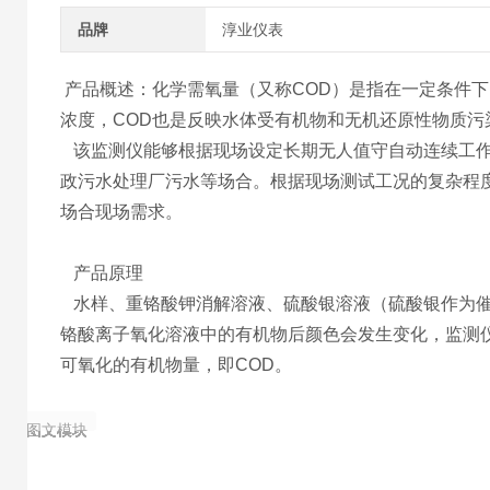
品牌
淳业仪表
产品概述：化学需氧量（又称COD）是指在一定条件
浓度，COD也是反映水体受有机物和无机还原性物质污
该监测仪能够根据现场设定长期无人值守自动连续工作
政污水处理厂污水等场合。根据现场测试工况的复杂程
场合现场需求。
产品原理
水样、重铬酸钾消解溶液、硫酸银溶液（硫酸银作为催
铬酸离子氧化溶液中的有机物后颜色会发生变化，监测
可氧化的有机物量，即COD。
图文模块
图文模块
图文模块
图文模块
图文模块
图文模块
图文模块
图文模块