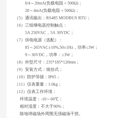
0
/4
～
2
0mA
(
负载电阻＜
50
0Ω
)
；
20
～
4
mA
(
负载电阻＜
50
0Ω
)
；
（5）通讯输出：RS485 MODBUS RTU；
（
6
）
三
组继电器控制触点：
5
A 2
5
0VAC，
5
A
30
VD
C
；
（
7
）
供电电源
（
选配
）
：
85
～
265
VAC±10%,50±1Hz，功率≤3W；
9
～
36
VDC，功率：≤
3
W；
（
8
）外型尺寸：
235*185*120mm
；
（
9
）安装方式：
墙挂式
；
（
10
）
防护等级：IP65；
（1
1
）仪表重量：
1.0
kg；
（1
2
）仪表工作环境：
环境温度：-10～60℃；
相对湿度：不大于90%；
除地球磁场外周围无强磁场干扰
。