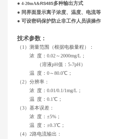
●
多种输出方式
RS485
4-20mA&
●
同界面显示
离子
浓度
、
温度
、
电流等
●
可设
密码保护防止非工作人员误操作
技术参数
：
（1）测量范围
（
根据电极量程
）
：
浓 度
：
0.02
～
2000mg/L
；
（溶液pH值：5-7pH）
温
度：
0
～
8
0.0℃；
（2）分辨率：
浓 度
：
0.01/0.1/1mg/L
；
温
度：0.1℃；
（3）基本误差：
浓 度
：
±5%
；
温
度：±0.
3
℃；
（
4
）
2路
电流输出：