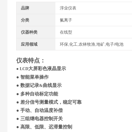
品牌
淳业仪表
分类
氟离子
仪器种类
在线型
应用领域
环保,化工,农林牧渔,地矿,电子/电池
仪表特点
：
大屏
彩色
液晶显示
●
LCD
●
智能菜单操作
●
数据记录
曲线显示
&
●
多种自动标定功能
●
差分信号
测量模式，稳定可靠
●
手动、自动温度补偿
●
三
组继电器控制开关
●
高限、低限、迟滞量控制